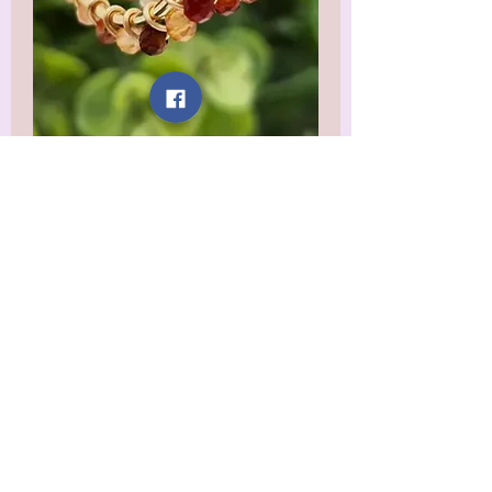
Banded
Carnelian
Hoops
السعر
مستثناة ضريبة
الكمية
*