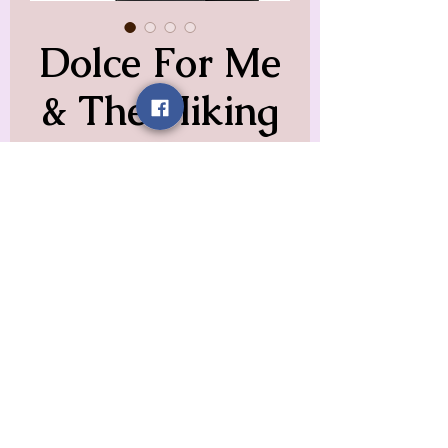
Dolce For Me
& The Hiking
Crew
Precio
12,99 US$
Impuesto excluido
Size
*
Color
*
Cantidad
*