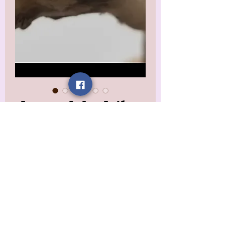
Love Me Like
Jasmine
Statement
Ring
Precio
12,99 US$
Impuesto excluido