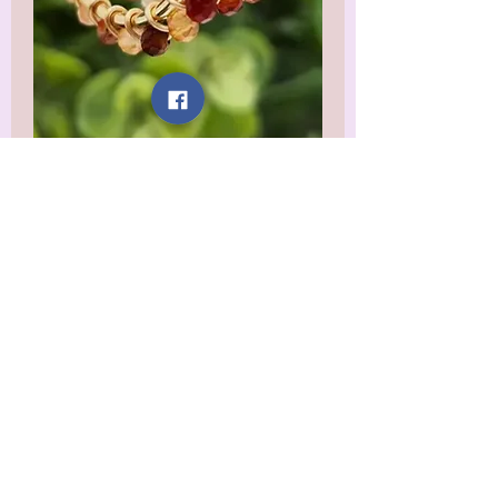
Banded
Carnelian
Hoops
Prix
20,99 $US
Hors TVA
Quantité
*