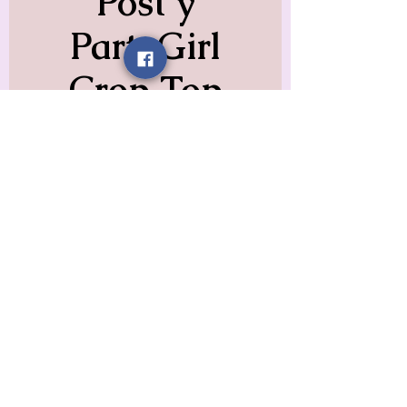
Post y
PartyGirl
Crop Top
Prix
16,99 $US
Hors TVA
Color
*
Size
*
Quantité
*