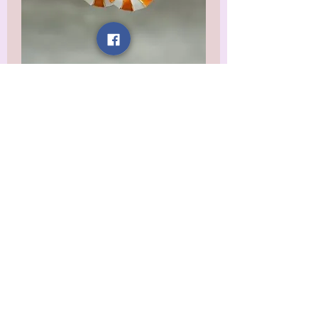
Shrimpy
Earrings
Prix
16,99 $US
Hors TVA
Quantité
*