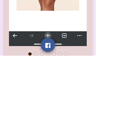
Freedom &
Rthym Nation
Dress
価
$26.99
格
消費税抜き
Size
*