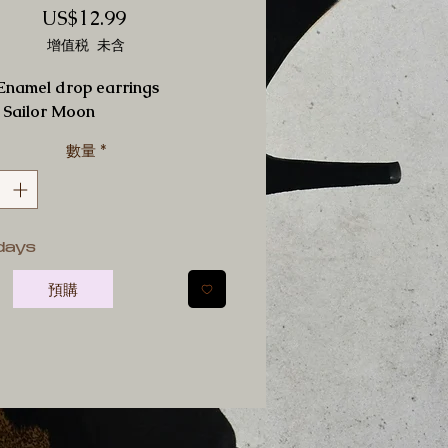
價
US$12.99
格
增值税 未含
/Enamel drop earrings
 Sailor Moon
數量
*
days
預購