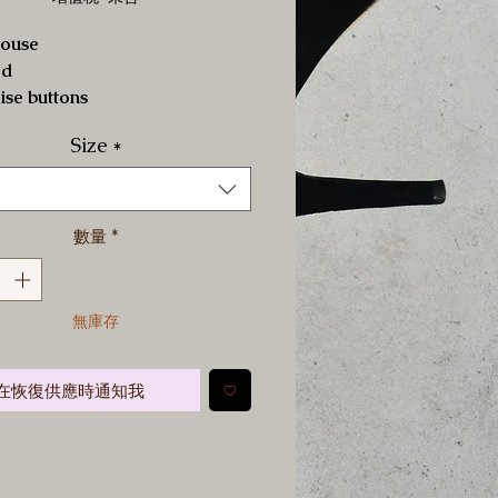
louse
ed
ise buttons
em detailing
Size
*
數量
*
無庫存
在恢復供應時通知我