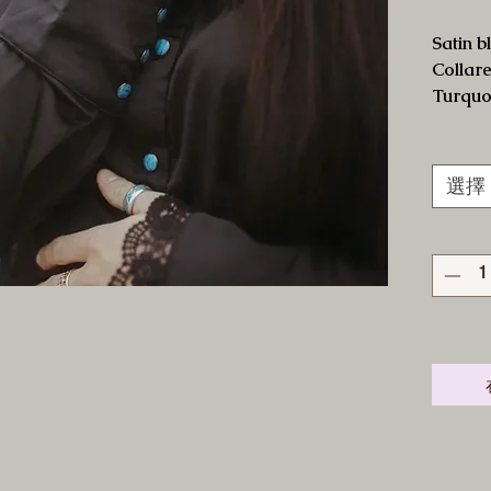
Satin b
Collar
Turquo
Lace h
選擇