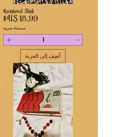
Rainforest Slink
السعر
مستثناة ضريبة
أضِف إلى العربة