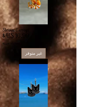
Shrimpy Earrings
السعر
مستثناة ضريبة
غير متوفر