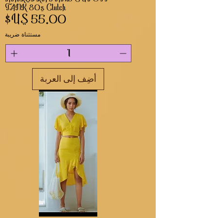
TANK 80s Clutch
السعر
مستثناة ضريبة
أضِف إلى العربة