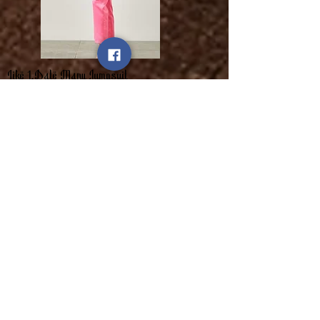
Like 1,Date Many Jumpsuit
السعر
مستثناة ضريبة
أضِف إلى العربة
NÉW BUSINESS ON DA BLOCK ! ❤️