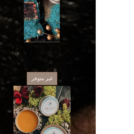
Feral Bath Soak
السعر
مستثناة ضريبة
غير متوفر