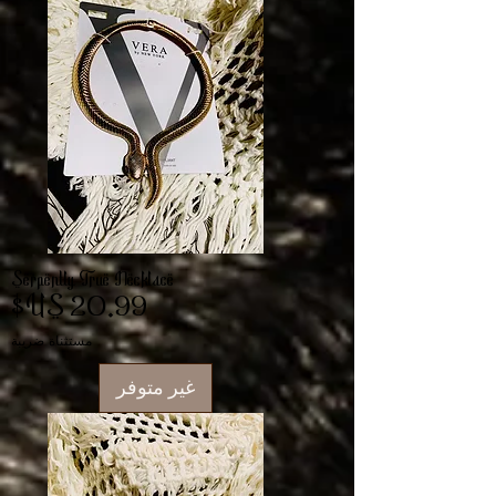
Serpently True Necklace
السعر
مستثناة ضريبة
غير متوفر