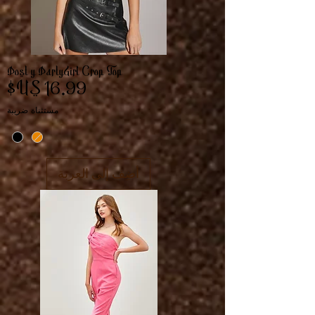
Post y PartyGirl Crop Top
السعر
مستثناة ضريبة
أضِف إلى العربة