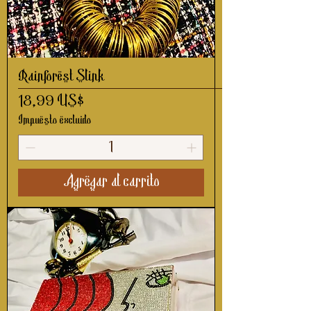
Rainforest Slink
Precio
18,99 US$
Impuesto excluido
Agregar al carrito