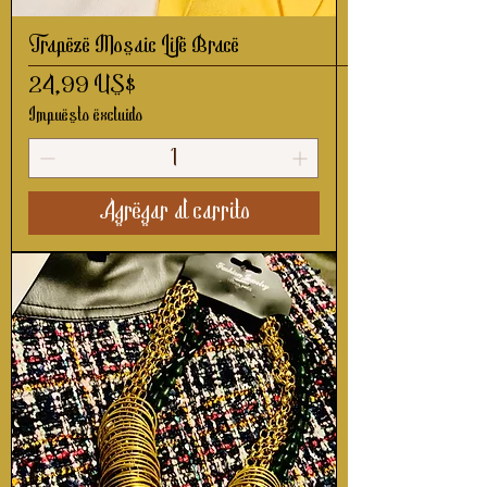
Trapeze Mosaic Life Brace
Precio
24,99 US$
Impuesto excluido
Agregar al carrito