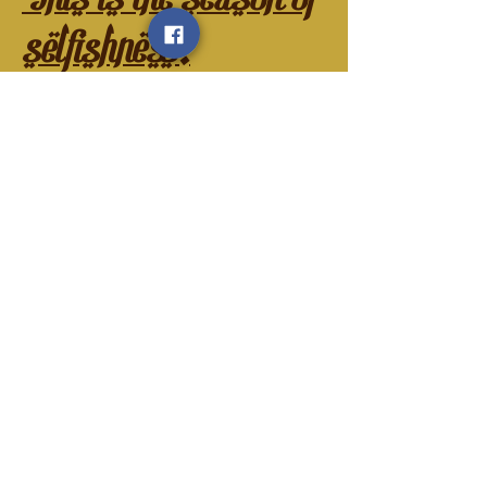
selfishness.
No is a single
sentence.
D.N.R is always
an option
Booking solo trips
Using that pto is a
must.
Do what makes your