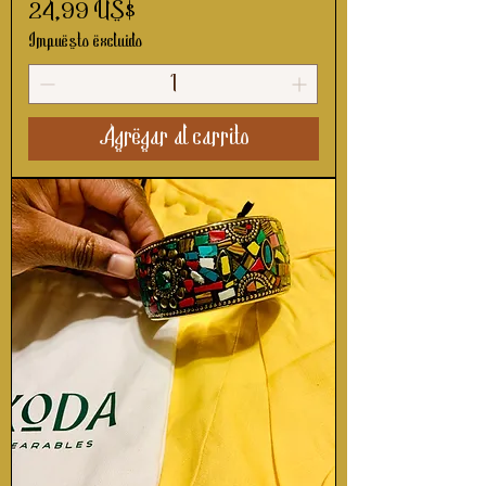
Precio
24,99 US$
Impuesto excluido
Agregar al carrito